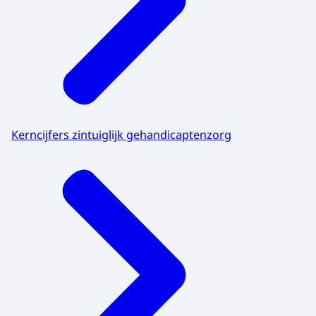
Kerncijfers zintuiglijk gehandicaptenzorg