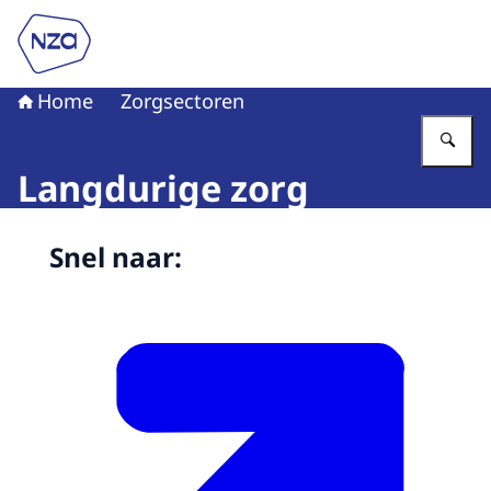
Naar de homepage van Nederlandse Zorgautoriteit
Home
Zorgsectoren
Vu
Langdurige zorg
Beeld: © ISK
Snel naar: