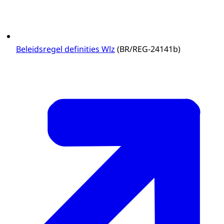
Beleidsregel definities Wlz
(BR/REG-24141b)