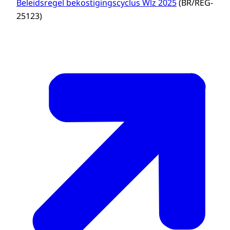
Beleidsregel bekostigingscyclus Wlz 2025
(BR/REG-
25123)