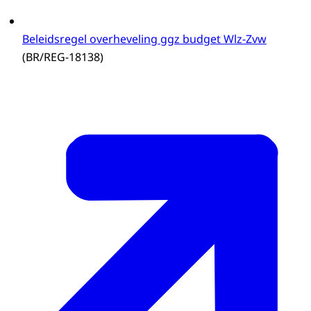
Beleidsregel overheveling ggz budget Wlz-Zvw
(BR/REG-18138)