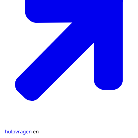
hulpvragen
en