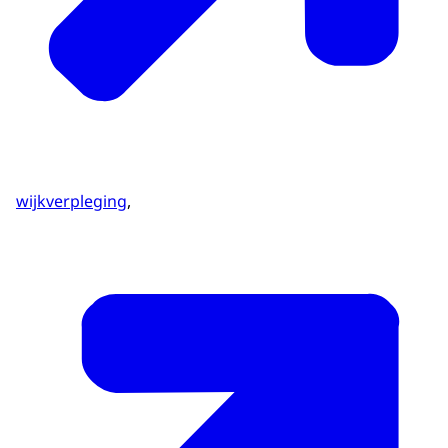
wijkverpleging
,