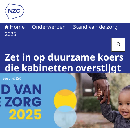
Naar de homepage van Nederlandse Zorgautoriteit
Home
Onderwerpen
Stand van de zorg
2025
Vu
Zet in op duurzame koers
die kabinetten overstijgt
Beeld: © ISK