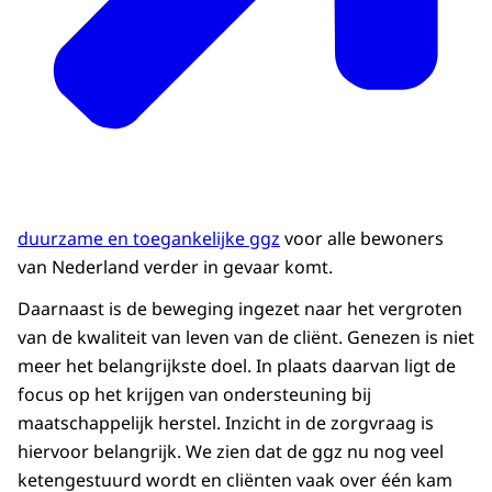
de kernoorzaken die leiden tot problemen in
het mentale gezondheidsbeleid en het stelsel
van ondersteuning en zorg voor mensen met
psychische problemen. In het IBO worden
oplossingsrichtingen in 4 bouwblokken
voorgesteld: voorkomen, prioriteren, sturen en
verbeteren. De problemen in het mentale
gezondheidsbeleid en stelsel zijn urgent.
duurzame en toegankelijke ggz
voor alle bewoners
Daarom roepen wij op om niet te besparen,
van Nederland verder in gevaar komt.
maar te kijken naar budgetneutrale opties voor
een pakket aan maatregelen. Op de langere
Daarnaast is de beweging ingezet naar het vergroten
termijn bieden wij graag onze hulp aan om mee
van de kwaliteit van leven van de cliënt. Genezen is niet
te denken over meer fundamentele
meer het belangrijkste doel. In plaats daarvan ligt de
hervormingen van het stelsel, met als doel
focus op het krijgen van ondersteuning bij
ondersteuning en zorg bij psychische klachten
maatschappelijk herstel. Inzicht in de zorgvraag is
te verbeteren.
hiervoor belangrijk. We zien dat de ggz nu nog veel
ketengestuurd wordt en cliënten vaak over één kam