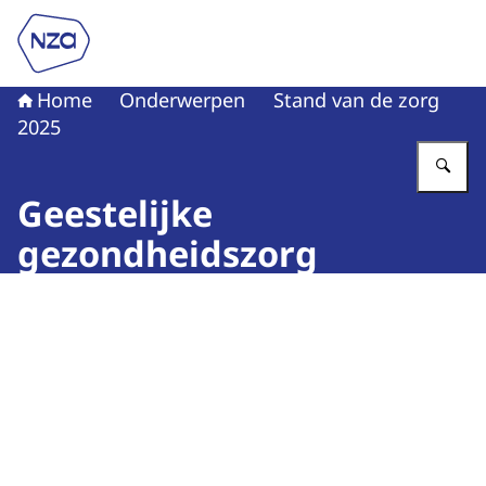
Naar de homepage van Nederlandse Zorgautoriteit
Home
Onderwerpen
Stand van de zorg
2025
Vu
Geestelijke
gezondheidszorg
Beeld: © ISK