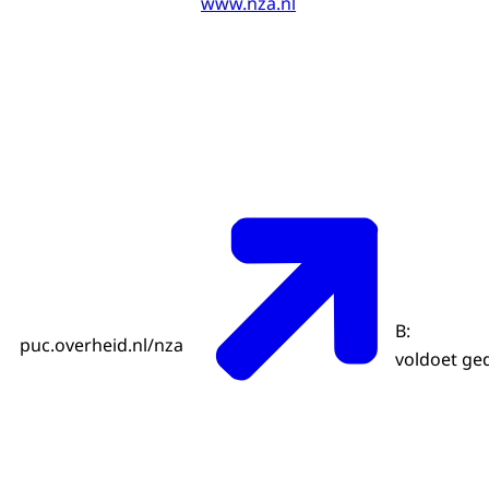
www.nza.nl
B:
puc.overheid.nl/nza
voldoet ged