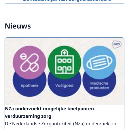
Zorgverzekeraars kunnen aanvullende
voorwaarden stellen voor de zorg die geleverd
en gedeclareerd mag worden. Bijvoorbeeld
Nieuws
welke medicatie valt onder het
preferentiebeleid van de zorgverzekeraar. U
kunt contact opnemen met de betreffende
zorgverzekeraar via deze
NZa onderzoekt mogelijke knelpunten
verduurzaming zorg
De Nederlandse Zorgautoriteit (NZa) onderzoekt in