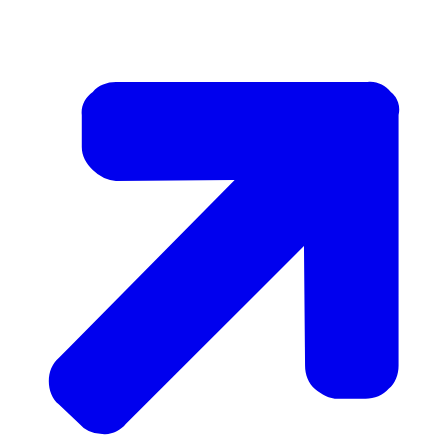
aankomende periode af te ronden. Daarna
bepalen we een passend vervolg.
Bij dit onderwerp zijn er ook internationale
afhankelijkheden en problemen die we niet
kunnen beïnvloeden. Wel kunnen we mogelijk
stimuleren dat er passende maatregelen
genomen worden om geneesmiddelentekorten
in de toekomst te verminderen. Om ervoor te
zorgen dat de tekorten in de toekomst niet
verder toenemen is het van belang dat het
Nederlandse geneesmiddelensysteem passend
is georganiseerd. Zorgaanbieders,
zorgverzekeraars, de overheid en de politiek
moeten zich samen inspannen om de
geneesmiddelenzorg toegankelijk te houden.