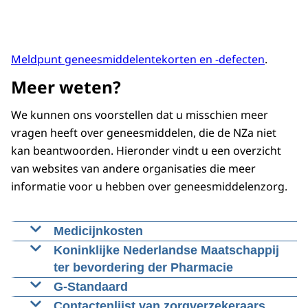
Meldpunt geneesmiddelentekorten en -defecten
.
Meer weten?
We kunnen ons voorstellen dat u misschien meer
vragen heeft over geneesmiddelen, die de NZa niet
kan beantwoorden. Hieronder vindt u een overzicht
van websites van andere organisaties die meer
informatie voor u hebben over geneesmiddelenzorg.
Medicijnkosten
Op de website
Koninklijke Nederlandse Maatschappij
ter bevordering der Pharmacie
Beroeps- en brancheorganisatie voor
G-Standaard
apothekers
De
Contactenlijst van zorgverzekeraars