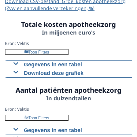
Download CSV-bestand: Groei kosten apotheekzorg
(Zvw en aanvullende verzekeringen, %)
Totale kosten apotheekzorg
In miljoenen euro's
Bron: Vektis
Toon Filters
Gegevens in een tabel
Download deze grafiek
2020
2021
2022
2023
20
Terhandstellingen
1434,3
1456,9
1459,2
1411,4
146
Figuur als PNG
Aantal patiënten apotheekzorg
Overige
Download CSV-bestand
19,6
27,8
28,1
38,5
46,
In duizendtallen
prestaties
Totaal
1453,9
1484,7
1487,3
1449,8
150
Bron: Vektis
Toon Filters
Gegevens in een tabel