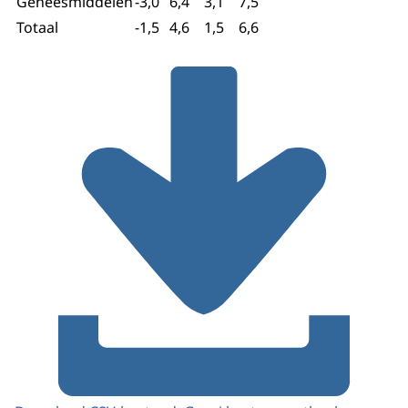
Geneesmiddelen
-3,0
6,4
3,1
7,5
Totaal
-1,5
4,6
1,5
6,6