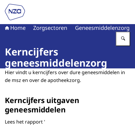
Naar de homepage van Nederlandse Zorgautoriteit
Home
Zorgsectoren
Geneesmiddelenzorg
Vu
Kerncijfers
geneesmiddelenzorg
Hier vindt u kerncijfers over dure geneesmiddelen in
de msz en over de apotheekzorg.
Kerncijfers uitgaven
geneesmiddelen
Lees het rapport '