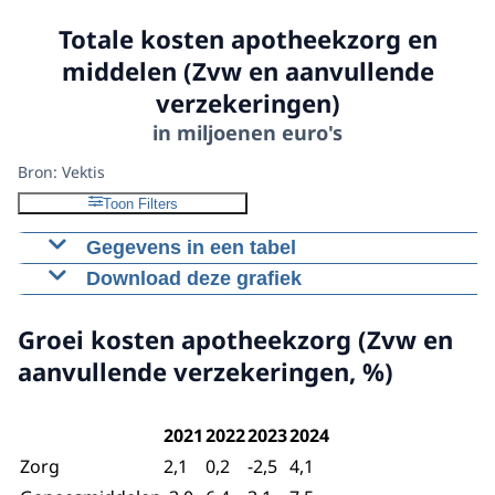
Totale kosten apotheekzorg en
middelen (Zvw en aanvullende
verzekeringen)
in miljoenen euro's
Bron: Vektis
Toon Filters
Gegevens in een tabel
Download deze grafiek
2020
2021
2022
2023
202
Zorg
1465,8
1495,3
1493,1
1454,5
1515
Figuur als PNG
Groei kosten apotheekzorg (Zvw en
Geneesmiddelen
3568,7
3456,8
3672,1
3784,5
4070
Download CSV-bestand
aanvullende verzekeringen, %)
Totaal
5034,5
4952,1
5165,1
5239
5585
2021
2022
2023
2024
Zorg
2,1
0,2
-2,5
4,1