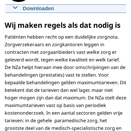
Downloaden
NZa-verhaal: Dit is de Nederlandse
Zorgautoriteit
Wij maken regels als dat nodig is
28-02-2024
01:18
mp4
43,6 MB
Patiënten hebben recht op een duidelijke zorgnota.
Download
Zorgverzekeraars en zorgkantoren leggen in
contracten met zorgaanbieders vast welke zorg er
Ondertiteling
geleverd wordt, tegen welke kwaliteit en welk tarief.
srt
1,9 KB
De NZa helpt hieraan mee door omschrijvingen van de
behandelingen (prestaties) vast te stellen. Voor
Download
bepaalde behandelingen gelden maximumtarieven. Dit
betekent dat de tarieven dan wel lager, maar niet
hoger mogen zijn dan dat maximum. De NZa stelt deze
maximumtarieven vast op basis van periodiek
kostenonderzoek. In een aantal sectoren gelden vrije
tarieven: in de gehele paramedische zorg, het
grootste deel van de medisch-specialistische zorg en