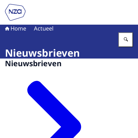
Naar de homepage van Nederlandse Zorgautoriteit
Home
Actueel
Vu
Nieuwsbrieven
Nieuwsbrieven