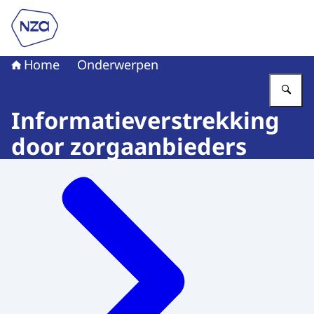
Naar de homepage van Nederlandse Zorgautoriteit
Home
Onderwerpen
Vu
Informatieverstrekking
door zorgaanbieders
Menu