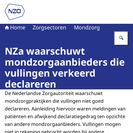
Naar de homepage van Nederlandse Zorgautoriteit
Home
Zorgsectoren
Mondzorg
Vu
NZa waarschuwt
mondzorgaanbieders die
vullingen verkeerd
declareren
De Nederlandse Zorgautoriteit waarschuwt
mondzorgpraktijken die vullingen niet goed
declareren. Aanleiding hiervoor waren meldingen van
patiënten en afwijkend declaratiegedrag ten opzichte
van andere mondzorgaanbieders. Vullingen mogen
niet in rekening gebracht worden bij andere