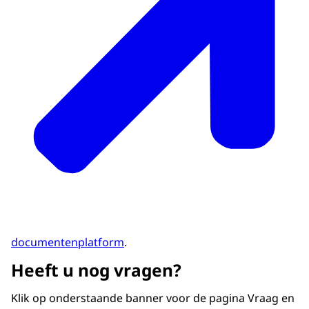
prestaties E57 en E40.
Daarnaast zijn verschillende
wijzigingsverzoeken in andere hoofdstukken
besproken. Ook zijn de prestaties waar nodig
verduidelijkt.
deze beleidsregel
.
documentenplatform
.
Heeft u nog vragen?
Klik op onderstaande banner voor de pagina Vraag en