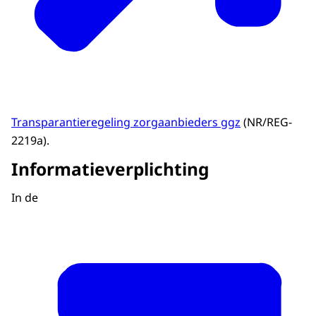
Transparantieregeling zorgaanbieders ggz
(NR/REG-
2219a).
Informatieverplichting
In de