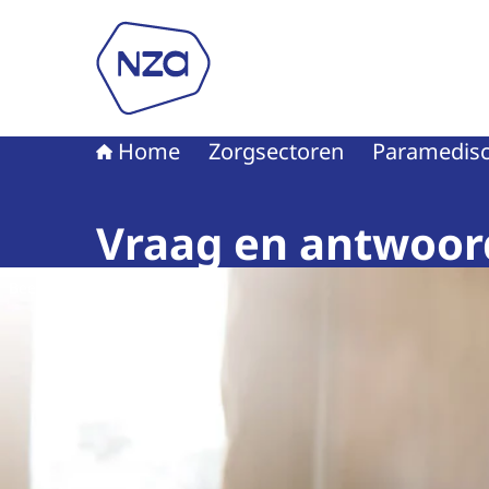
Naar de homepage van Nederlandse Zorgautori
Home
Zorgsectoren
Paramedisc
Vraag en antwoor
Beeld: © ISK