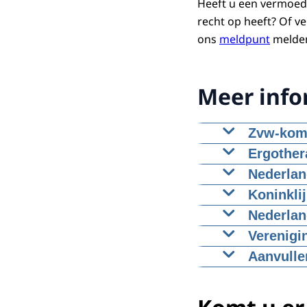
Heeft u een vermoede
recht op heeft? Of v
ons
meldpunt
melden
Meer info
Zvw-komp
Zorginstituut
Ergother
Nederlan
Koninkli
De overkoepe
Nederlan
Verenigi
Aanvulle
Er kunnen aa
geleverd en 