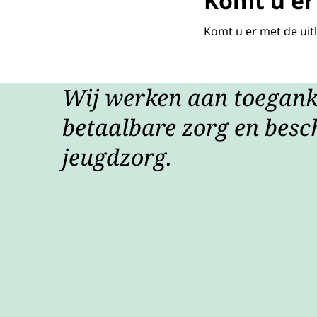
Komt u er 
Komt u er met de uit
Wij werken aan toeganke
betaalbare zorg en besc
jeugdzorg.
zorg onder d
beroepsveren
De
ergotherapeu
Diëtisten
vert
ontwikkelt ev
daarmee de di
De
eigen praktij
implementati
Genootschap 
Logopedie en
De
komen.
deskundighei
NVLF behartig
Oefentherap