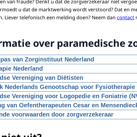
n van fraude? Denkt u dat de zorgverzekeraar niet vergoe
ermoedt u dat de marktwerking wordt verstoord? Dat en me
. Liever telefonisch een melding doen? Neem dan
contact
m
rmatie over paramedische z
as van Zorginstituut Nederland
 Nederland beschrijft in het
apie Nederland
dse Vereniging van Diëtisten
jk Nederlands Genootschap voor Fysiotherapie
lende beroepsvereniging van en voor fysiotherapeuten h
dse Vereniging voor Logopedie en Foniatrie (N
ng van Oefentherapeuten Cesar en Mensendie
nde voorwaarden door zorgverzekeraar
nvullende voorwaarden worden gesteld door de zorgverze
gedeclareerd mag worden. Bijvoorbeeld machtigingsvereist