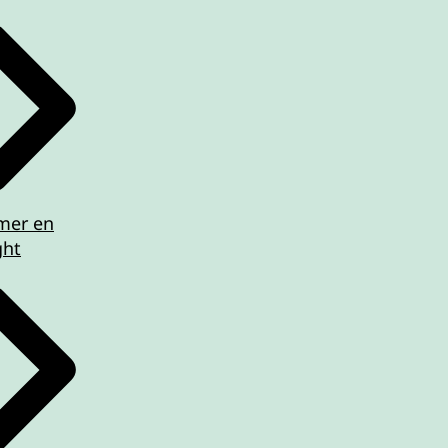
imer en
ght