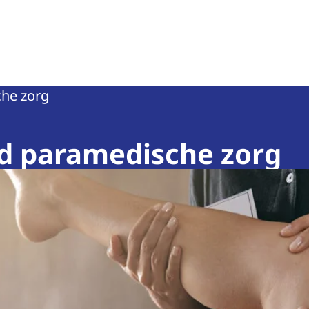
teit
he zorg
d paramedische zorg