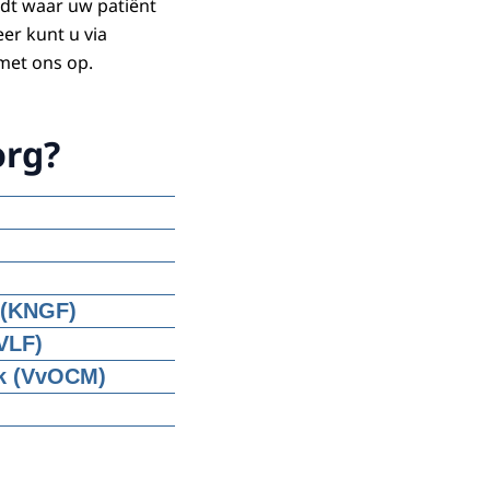
dt waar uw patiënt
er kunt u via
et ons op.
org?
 (KNGF)
et
VLF)
ck (VvOCM)
keraars voor de zorg
en voor de start van