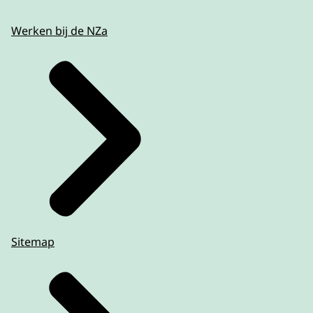
Verduidelijking onderscheid tussen
Werken bij de NZa
prestaties Groepszitting en Individuele
zitting
Als er groepszitting plaatsvindt kan er geen
individuele zitting in rekening gebracht
worden. Dit verduidelijken we in alle regels
voor de paramedische zorg voor 2026. Dit
geldt ook wanneer de zorgverlener tijdens
een groepszitting de patiënt voor een korte
tijdsspanne apart neemt en één-op-één
begeleidt, adviseert en/of behandelt.
Sitemap