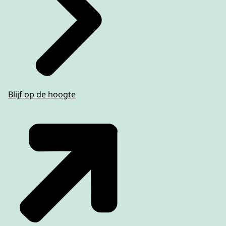
algemene bepalingen in de beleidsregel
fysiotherapie en oefentherapie aangepast
zodat ‘Instructie/overleg mantelzorger(s) van
de patiënt alleen in combinatie met
‘Individuele zitting geriatriefysio- of
oefentherapie’ gedeclareerd kan worden.
Nieuwe indicatie bij Intake en onderzoek
Blijf op de hoogte
na screening vanaf 2026 niet altijd
noodzakelijk
We passen per 2026 aan dat er sprake moet
zijn van een nieuwe indicatie bij de prestatie
Intake en onderzoek na screening. Dit geldt
voor de voorwaarde in alle regels voor de
paramedische zorg. Als de indicatie die volgt
uit een intake en onderzoek gelijk is aan de
indicatie tijdens een screening is dat namelijk
niet nodig.