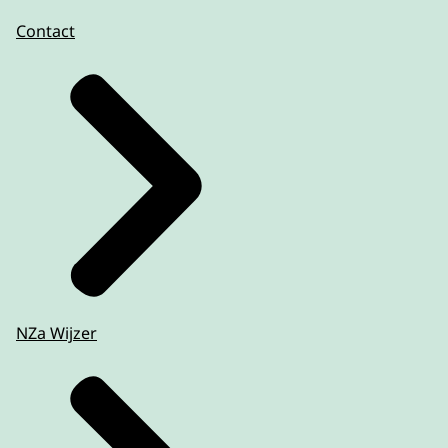
werkplek vanaf 2026 mogelijk
Contact
We hebben de algemene bepalingen in de
beleidsregel fysiotherapie en oefentherapie
aangepast. Hierdoor is het vanaf 2026
mogelijk om een toeslag te declareren voor
zorg aan huis of op school, zorg in een
instelling, of zorg op de werkplek bij een
Valpreventieve beweeginterventie.
Nieuwe prestatie: Instructie/overleg
mantelzorger(s) van de patiënt
We voegen per 2026 de prestatie
Instructie/overleg mantelzorger(s) van de
NZa Wijzer
patiënt toe aan de beleidsregel fysiotherapie
en oefentherapie. Hiermee is het mogelijk om
een essentiële instructie van of overleg met
de mantelzorgers van de patiënt te
declareren. Daarnaast hebben we de