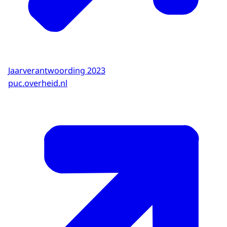
Verscherpt toezicht op CZ: sturen op betere to
We plaatsten zorgverzekeraar CZ onder verscherpt
Jaarverantwoording 2023
puc.overheid.nl