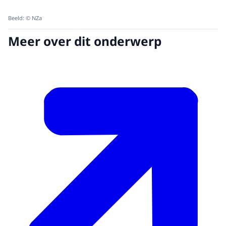
Beeld: © NZa
Meer over dit onderwerp
Met het gezamenlijke
advies binnen het program
en het markttoezicht te verbeteren. Door ook burge
Onze
via het Zorgbeeldportaal. Dit verlaagt de adminis