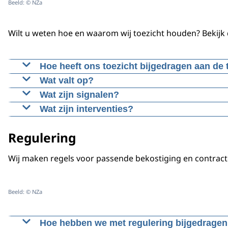
Beeld: © NZa
Wilt u weten hoe en waarom wij toezicht houden? Bekijk
Hoe heeft ons toezicht bijgedragen aan de 
Slimmer toezicht en betere samenwerking door
Wat valt op?
We zien dat de urgentie van ons werk verschuift
Wat zijn signalen?
We ontvangen allerlei vragen, meldingen en klacht
Wat zijn interventies?
Een interventie is een actie van de NZa richting 
Regulering
Wij maken regels voor passende bekostiging en contrac
Beeld: © NZa
Hoe hebben we met regulering bijgedragen 