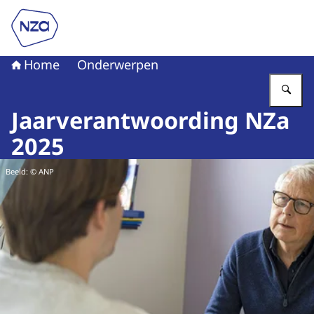
Naar de homepage van Nederlandse Zorgautoriteit
Home
Onderwerpen
Vu
Jaarverantwoording NZa
2025
Beeld: © ANP