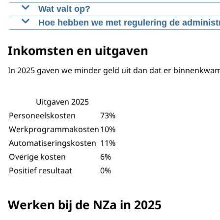
Passende bekostiging en regionale samenwerki
Wat valt op?
Met adviezen over de bekostiging van mentale g
We zien dat regulering niet altijd de oplossing 
Hoe hebben we met regulering de administ
betaaltitel voor regionale samenwerking binnen 
heen te organiseren.
We willen de administratiedruk voor zorgprofessi
Inkomsten en uitgaven
Een belangrijke stap richting passende organisati
Bijvoorbeeld door de VG7 prestatie te splitsen in
In 2025 gaven we minder geld uit dan dat er binnenkwam.
Minder administratieve lasten en betere toega
Met de invoering van aparte prestaties voor clië
Uitgaven 2025
Voorstel voor meer gezondheidswinst binnen h
Personeelskosten
73%
De informatiepositie van toezichthouders, ketenp
Werkprogrammakosten
10%
beter bruikbaar te maken, ondersteunen we slimm
Automatiseringskosten
11%
Inzicht in wachttijden: basis voor gerichte aa
Overige kosten
6%
Positief resultaat
0%
Werken bij de NZa in 2025