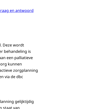
raag en antwoord
d. Deze wordt
r behandeling is
an een palliatieve
 zorg kunnen
oactieve zorgplanning
en via de dbc
nning gelijktijdig
n staat van