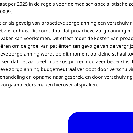
taat per 2025 in de regels voor de medisch-specialistische z
0099.
t er als gevolg van proactieve zorgplanning een verschuivi
et ziekenhuis. Dit komt doordat proactieve zorgplanning ni
e vaker kan voorkomen. Dit effect moet de kosten van proa
ëren om de groei van patiënten ten gevolge van de vergrijz
ieve zorgplanning wordt op dit moment op kleine schaal to
en dat het aandeel in de kostprijzen nog zeer beperkt is. I
ieve zorgplanning budgetneutraal verloopt door verschuiv
behandeling en opname naar gesprek, en door verschuiving n
 zorgaanbieders maken hierover afspraken.