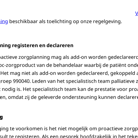
V
ning
beschikbaar als toelichting op onze regelgeving.
ning registeren en declareren
roactieve zorgplanning mag als add-on worden gedeclareer
c-zorgproduct van de behandelaar waarbij de patiënt onde
Het mag niet als add-on worden gedeclareerd, gekoppeld a
roep 990040. Leden van het specialistisch team palliatieve
 nodig is. Het specialistisch team kan de prestatie voor pr
eren, omdat zij de geleverde ondersteuning kunnen declarer
ng
ng te voorkomen is het niet mogelijk om proactieve zorgpla
ult te registeren. Als een gesprek hoofdzakelijk in het teke