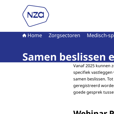
Naar de homepage van Nederlandse Zorgautori
Home
Zorgsectoren
Medisch-spe
Samen beslissen e
Vanaf 2025 kunnen zo
specifiek vastleggen
samen beslissen. Tot
geregistreerd worden
goede gesprek tusse
Webinar P