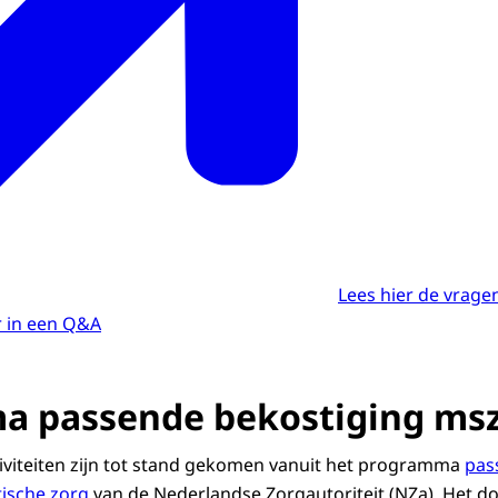
Lees hier de vragen
r in een Q&A
a passende bekostiging ms
iviteiten zijn tot stand gekomen vanuit het programma
pas
tische zorg
van de Nederlandse Zorgautoriteit (NZa). Het doe