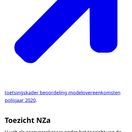
toetsingskader beoordeling modelovereenkomsten
polisjaar 2020
.
Toezicht NZa
U valt als zorgverzekeraar onder het toezicht van de