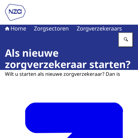
Naar de homepage van Nederlandse Zorgautoriteit
Home
Zorgsectoren
Zorgverzekeraars
Vu
Als nieuwe
zorgverzekeraar starten?
Wilt u starten als nieuwe zorgverzekeraar? Dan is