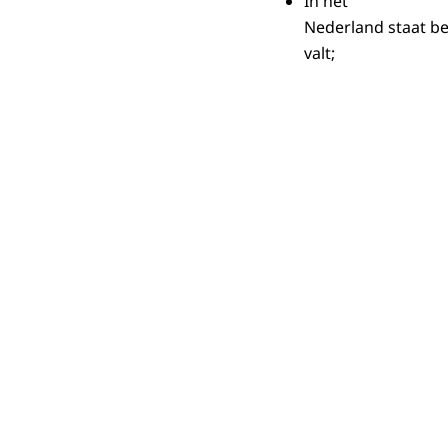
In het
Nederland staat b
valt;