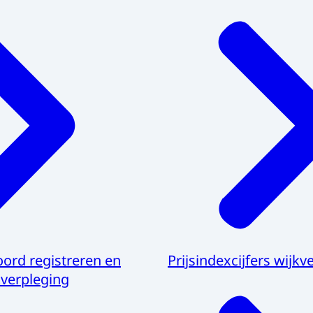
ord registreren en
Prijsindexcijfers wijkv
kverpleging