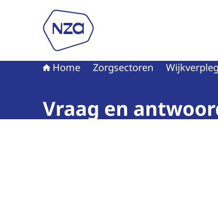
Naar de homepage van Nederlandse Zorgautori
Home
Zorgsectoren
Wijkverple
Vraag en antwoor
Beeld: © ISK