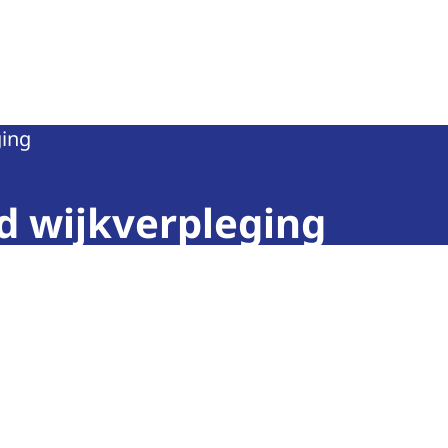
teit
ging
d wijkverpleging