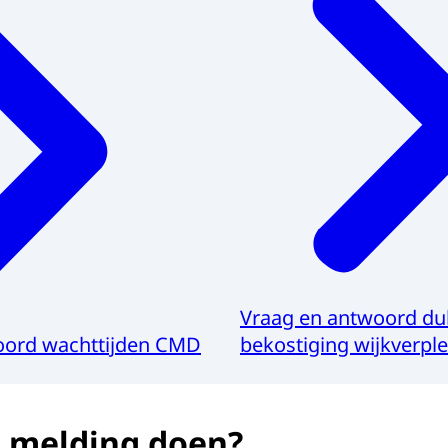
Vraag en antwoord du
oord wachttijden CMD
bekostiging wijkverpl
n melding doen?