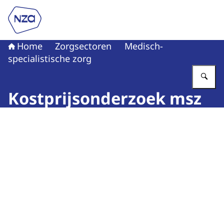
Naar de homepage van Nederlandse Zorgautoriteit
Home
Zorgsectoren
Medisch-
specialistische zorg
Vu
Kostprijsonderzoek msz
Beeld: © ISK