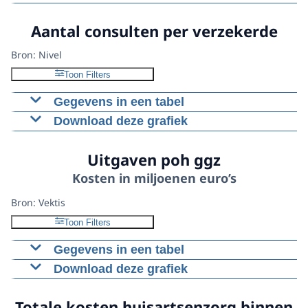
Aantal
Figuur als PNG
Aantal consulten per verzekerde
ingeschreven
16,644
16,717
16,796
16,907
16,978
Download CSV-bestand
verzekerden
Bron: Nivel
Toon Filters
Gegevens in een tabel
Download deze grafiek
2020
2021
2022
2023
2024
Aantal consulten
4,3
4,6
4,7
4,7
4,9
Figuur als PNG
Uitgaven poh ggz
Download CSV-bestand
Kosten in miljoenen euro’s
Bron: Vektis
Toon Filters
Gegevens in een tabel
Download deze grafiek
2020
2021
2022
2023
2024
Kosten POH GGZ
204,6
217,1
235,8
256,1
331,2
Figuur als PNG
Totale kosten huisartsenzorg binnen