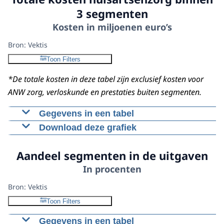
Download CSV-bestand
3 segmenten
Kosten in miljoenen euro’s
Bron: Vektis
Toon Filters
*De totale kosten in deze tabel zijn exclusief kosten voor
ANW zorg, verloskunde en prestaties buiten segmenten.
Gegevens in een tabel
Download deze grafiek
2020
2021
2022
2023
2024
S1
2492,8
2505,1
2590,3
2809,6
3079,1
Figuur als PNG
Aandeel segmenten in de uitgaven
S2
557,2
574,1
550,9
617,9
702,6
Download CSV-bestand
In procenten
S3
452,5
525,6
629,2
719,6
837,5
Total
3502,5
3604,8
3770,3
4147,1
4619,1
Bron: Vektis
Toon Filters
Gegevens in een tabel