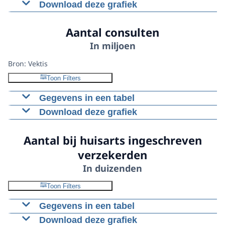
Download deze grafiek
2020
2021
2022
2023
2024
Totaal kosten
Figuur als PNG
3945,4
4077,8
4263
4722
5233,4
Aantal consulten
huisartsenzorg
Download CSV-bestand
In miljoen
Bron: Vektis
Toon Filters
Gegevens in een tabel
Download deze grafiek
2020
2021
2022
2023
2024
Aantal consulten
72,1
77,1
78,2
80
82,5
Figuur als PNG
Aantal bij huisarts ingeschreven
Download CSV-bestand
verzekerden
In duizenden
Toon Filters
Gegevens in een tabel
Download deze grafiek
2020
2021
2022
2023
2024