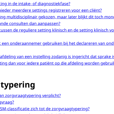
ting in de intake- of diagnostiekfase?
bieder meerdere settings registreren voor een cliënt?
ng multidisciplinair gekozen, maar later blijkt dit toch monod
ande consulten dan aanpassen?
 tussen de reguliere setting klinisch en de setting klinisch 
t een onderaannemer gebruiken bij het declareren van ond
afdeling van een instelling zodanig is ingericht dat sprake 
tting dan voor iedere patiënt op die afdeling worden gebrui
typering
van zorgvraagtypering verplicht?
gvraag?
M-classificatie zich tot de zorgvraagtypering?