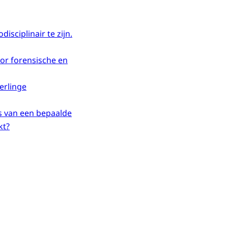
isciplinair te zijn.
voor forensische en
erlinge
is van een bepaalde
kt?