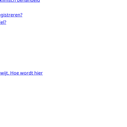
klinisch behandeld
egistreren?
el?
kwijt. Hoe wordt hier