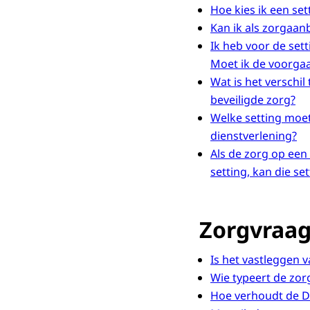
Hoe kies ik een set
Kan ik als zorgaan
Ik heb voor de setti
Moet ik de voorga
Wat is het verschil
beveiligde zorg?
Welke setting moe
dienstverlening?
Als de zorg op een 
setting, kan die se
Zorgvraag
Is het vastleggen 
Wie typeert de zor
Hoe verhoudt de DS