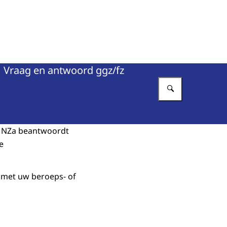
Vraag en antwoord ggz/fz
Vul in wat 
e NZa beantwoordt
e
 met uw beroeps- of