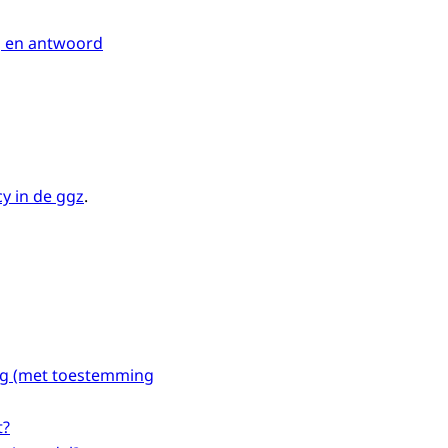
 en antwoord
cy in de ggz
.
king (met toestemming
t?