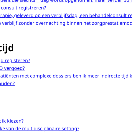
tiënt die slechts 1 dag wordt opgenomen, maar verder poli
 consult registreren?
rapie, geleverd op een verblijfsdag, een behandelconsult r
 verblijf zonder overnachting binnen het zorgprestatiemod
tijd
ijd registeren?
O vergoed?
patiënten met complexe dossiers ben ik meer indirecte tijd 
ouden?
 ik kiezen?
e van de multidisciplinaire setting?