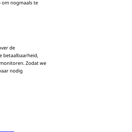
op om nogmaals te
over de
e betaalbaarheid,
e monitoren. Zodat we
 waar nodig