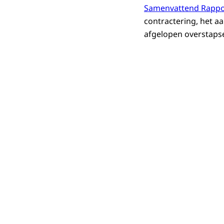
Samenvattend Rappor
contractering, het a
afgelopen overstapse