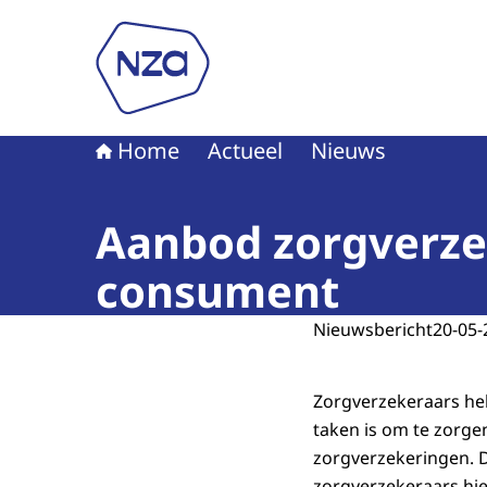
Naar de homepage van Nederlandse Zorgautori
Home
Actueel
Nieuws
Aanbod zorgverzek
consument
Nieuwsbericht
20-05-
Zorgverzekeraars heb
taken is om te zorgen
zorgverzekeringen. D
zorgverzekeraars hie