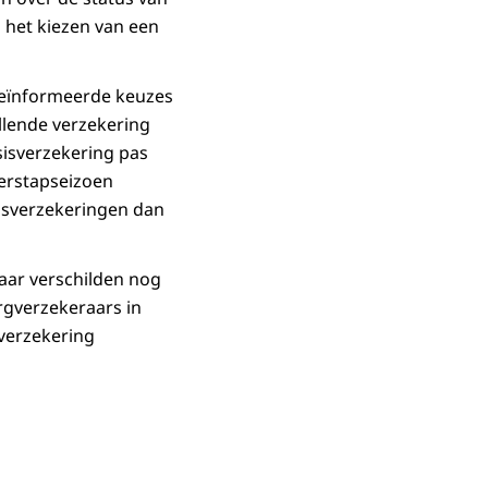
 het kiezen van een
geïnformeerde keuzes
lende verzekering
sisverzekering pas
overstapseizoen
sisverzekeringen dan
aar verschilden nog
rgverzekeraars in
verzekering