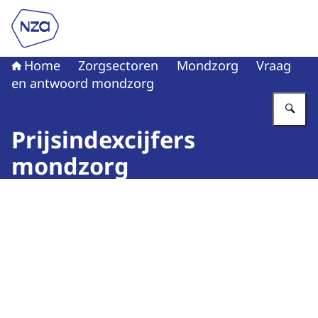
Naar de homepage van Nederlandse Zorgautoriteit
Home
Zorgsectoren
Mondzorg
Vraag
en antwoord mondzorg
Vu
Prijsindexcijfers
mondzorg
Beeld: © ISK