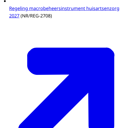
Regeling macrobeheersinstrument huisartsenzorg
2027
(NR/REG-2708)