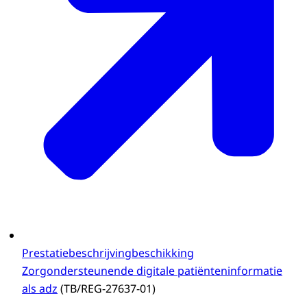
Prestatiebeschrijvingbeschikking
Zorgondersteunende digitale patiënteninformatie
als adz
(TB/REG-27637-01)