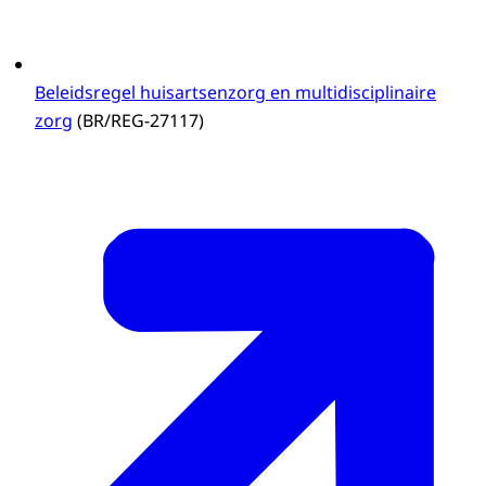
Beleidsregel huisartsenzorg en multidisciplinaire
zorg
(BR/REG-27117)