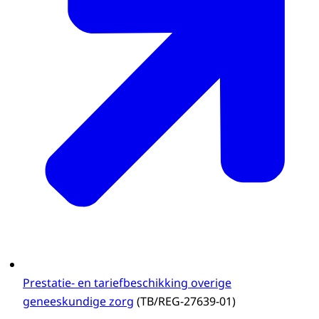
Prestatie- en tariefbeschikking overige
geneeskundige zorg
(TB/REG-27639-01)