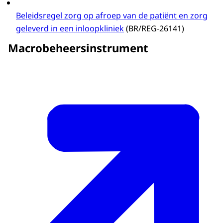
Beleidsregel zorg op afroep van de patiënt en zorg
geleverd in een inloopkliniek
(BR/REG-26141)
Macrobeheersinstrument