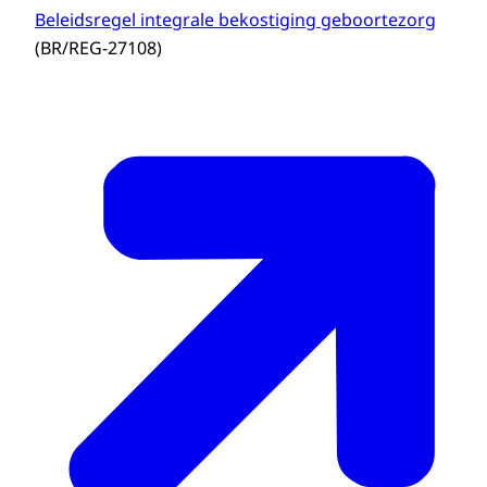
Beleidsregel integrale bekostiging geboortezorg
(BR/REG-27108)