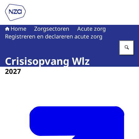
Naar de homepage van Nederlandse Zorgautoriteit
Home
Zorgsectoren
Acute zorg
Registreren en declareren acute zorg
Vu
Crisisopvang Wlz
2027