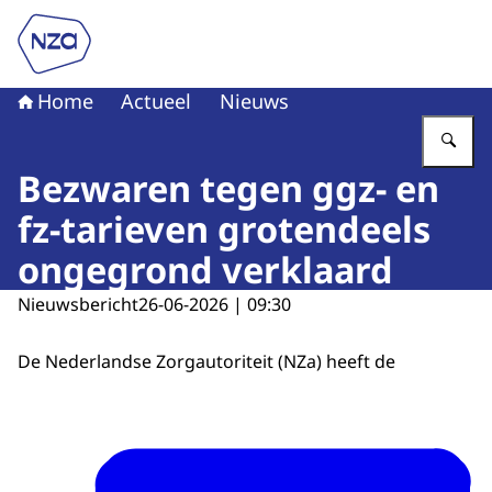
Naar de homepage van Nederlandse Zorgautoriteit
Home
Actueel
Nieuws
Vu
Bezwaren tegen ggz- en
fz-tarieven grotendeels
ongegrond verklaard
Nieuwsbericht
26-06-2026 | 09:30
De Nederlandse Zorgautoriteit (NZa) heeft de