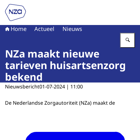
Naar de homepage van Nederlandse Zorgautoriteit
Home
Actueel
Nieuws
Vu
NZa maakt nieuwe
tarieven huisartsenzorg
bekend
Nieuwsbericht
01-07-2024 | 11:00
De Nederlandse Zorgautoriteit (NZa) maakt de