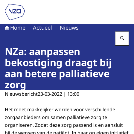
Naar de homepage van Nederlandse Zorgautoriteit
Home
Actueel
Nieuws
Vu
NZa: aanpassen
bekostiging draagt bij
aan betere palliatieve
zorg
Nieuwsbericht
23-03-2022 | 13:00
Het moet makkelijker worden voor verschillende
zorgaanbieders om samen palliatieve zorg te
organiseren. Zodat deze zorg passend is en aansluit
bij de wensen van de patiënt. In haar op eigen initiatief