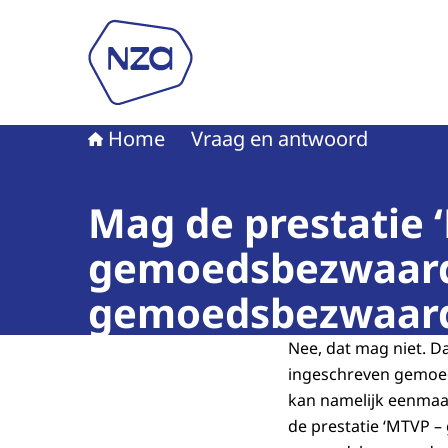
Naar de homepage van Nederlandse Zorgautori
Home
Vraag en antwoord
Mag de prestatie ‘
gemoedsbezwaarde
gemoedsbezwaarde
Nee, dat mag niet. Da
ingeschreven gemoe
kan namelijk eenmaal
de prestatie ‘MTVP –