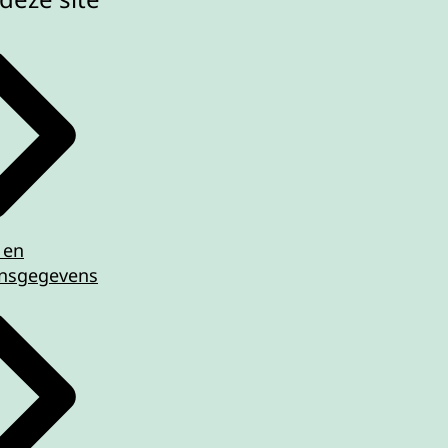
 en
nsgegevens