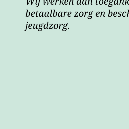
Wij werken aan toeganke
betaalbare zorg en besc
jeugdzorg.