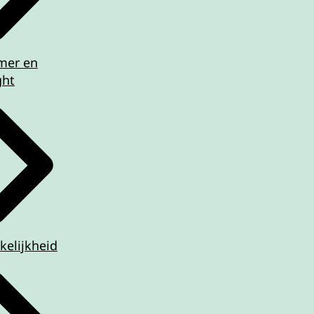
imer en
ght
kelijkheid