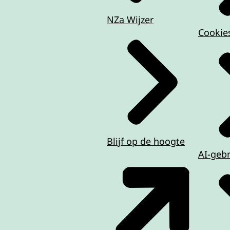
NZa Wijzer
Cookie
Blijf op de hoogte
AI-geb