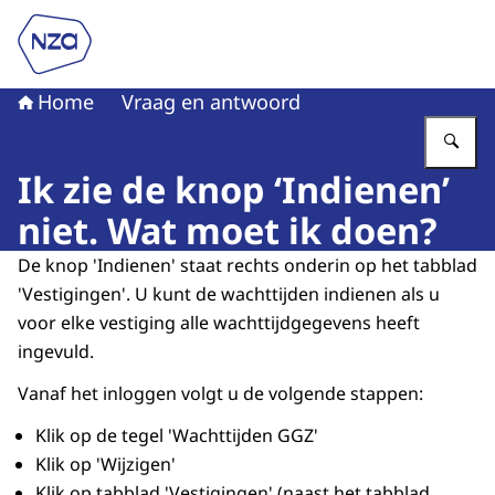
Naar de homepage van Nederlandse Zorgautoriteit
Home
Vraag en antwoord
Vu
Ik zie de knop ‘Indienen’
niet. Wat moet ik doen?
De knop 'Indienen' staat rechts onderin op het tabblad
'Vestigingen'. U kunt de wachttijden indienen als u
voor elke vestiging alle wachttijdgegevens heeft
ingevuld.
Vanaf het inloggen volgt u de volgende stappen:
Klik op de tegel 'Wachttijden GGZ'
Klik op 'Wijzigen'
Klik op tabblad 'Vestigingen' (naast het tabblad