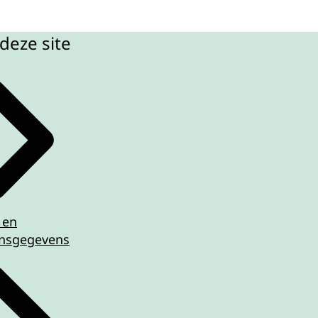
deze site
 en
nsgegevens