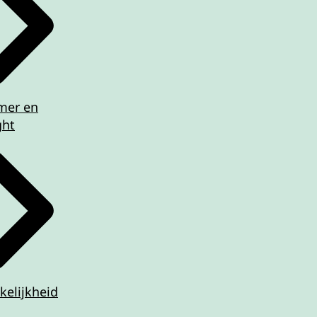
imer en
ght
kelijkheid