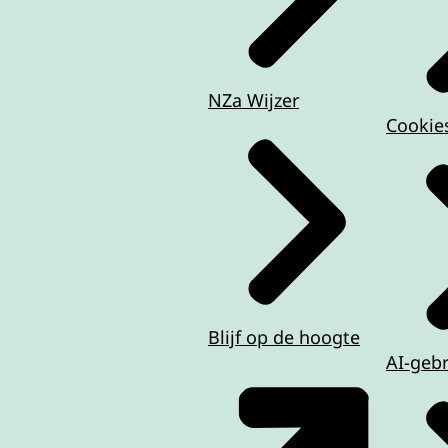
NZa Wijzer
Cookie
Blijf op de hoogte
AI-geb