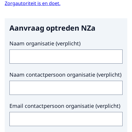
Zorgautoriteit is en doet.
Aanvraag optreden NZa
Hier niets invullen a.u.b.
Naam organisatie
(
verplicht
)
Naam contactpersoon organisatie
(
verplicht
)
Email contactpersoon organisatie
(
verplicht
)