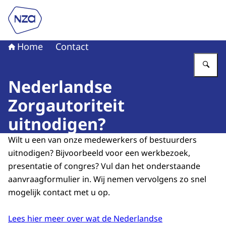
Naar de homepage van Nederlandse Zorgautoriteit
Home
Contact
Vu
Nederlandse
Zorgautoriteit
uitnodigen?
Wilt u een van onze medewerkers of bestuurders
uitnodigen? Bijvoorbeeld voor een werkbezoek,
presentatie of congres? Vul dan het onderstaande
aanvraagformulier in. Wij nemen vervolgens zo snel
mogelijk contact met u op.
Lees hier meer over wat de Nederlandse