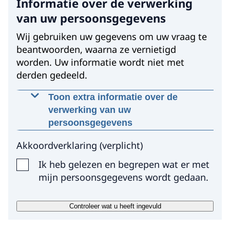
Informatie over de verwerking
van uw persoonsgegevens
Wij gebruiken uw gegevens om uw vraag te
beantwoorden, waarna ze vernietigd
worden. Uw informatie wordt niet met
derden gedeeld.
Toon extra informatie over de
verwerking van uw
persoonsgegevens
Waarom worden deze gegevens
Akkoordverklaring
(
verplicht
)
gevraagd?
Ik heb gelezen en begrepen wat er met
Wij gebruiken uw gegevens, met uw
mijn persoonsgegevens wordt gedaan.
toestemming, omdat wij anders niet in
staat zijn om uw vraag te beantwoorden
Controleer wat u heeft ingevuld
Op welke manier worden uw gegevens
verwerkt?