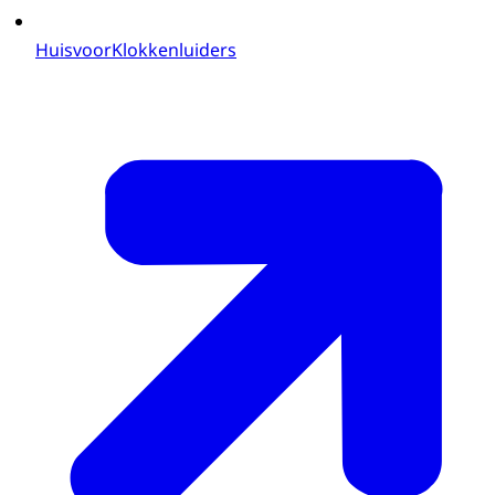
HuisvoorKlokkenluiders