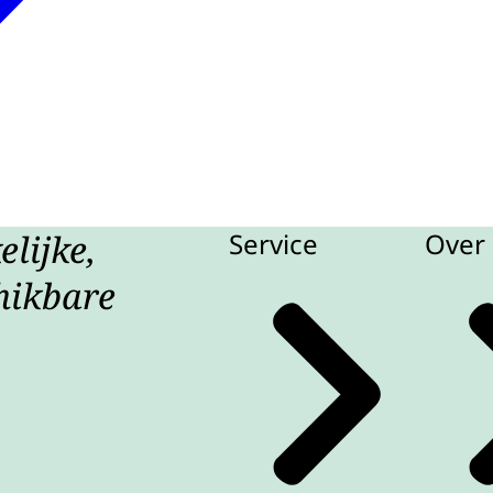
lijke,
Service
Over 
hikbare