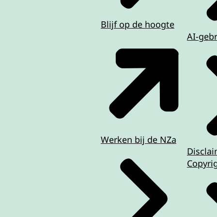
Blijf op de hoogte
AI-geb
Werken bij de NZa
Discla
Copyri