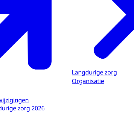
Langdurige zorg
Organisatie
wijzigingen
durige zorg 2026