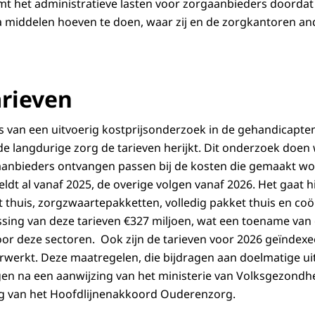
omt het administratieve lasten voor zorgaanbieders doordat
 middelen hoeven te doen, waar zij en de zorgkantoren ande
rieven
s van een uitvoerig kostprijsonderzoek in de gehandicapten
e langdurige zorg de tarieven herijkt. Dit onderzoek doen
aanbieders ontvangen passen bij de kosten die gemaakt wo
ldt al vanaf 2025, de overige volgen vanaf 2026. Het gaat h
 thuis, zorgzwaartepakketten, volledig pakket thuis en coör
ssing van deze tarieven €327 miljoen, wat een toename van 
voor deze sectoren. Ook zijn de tarieven voor 2026 geïndex
rwerkt. Deze maatregelen, die bijdragen aan doelmatige u
gen na een aanwijzing van het ministerie van Volksgezondhe
ng van het Hoofdlijnenakkoord Ouderenzorg.