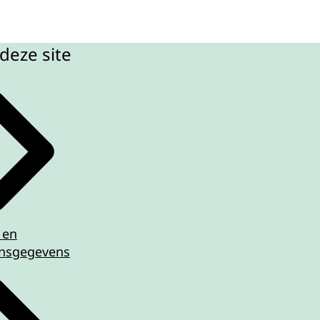
deze site
 en
nsgegevens