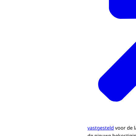
vastgesteld
voor de l
de nieuwe bekostigin