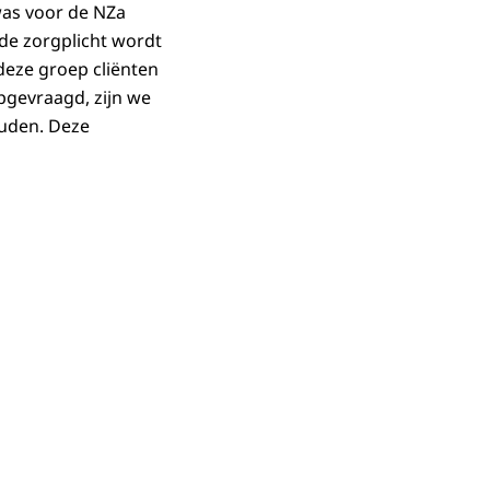
 was voor de NZa
 de zorgplicht wordt
deze groep cliënten
pgevraagd, zijn we
uden. Deze