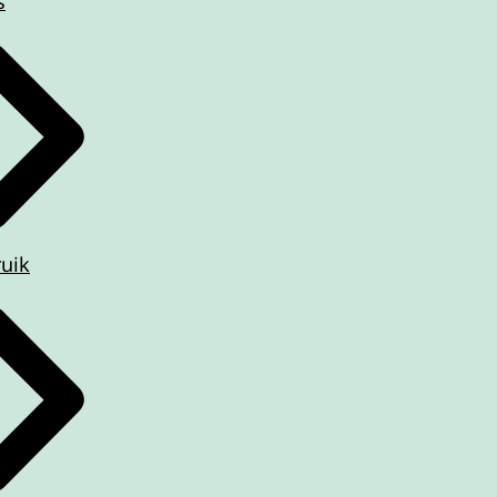
s
ruik