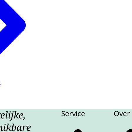
s
lijke,
Service
Over 
hikbare