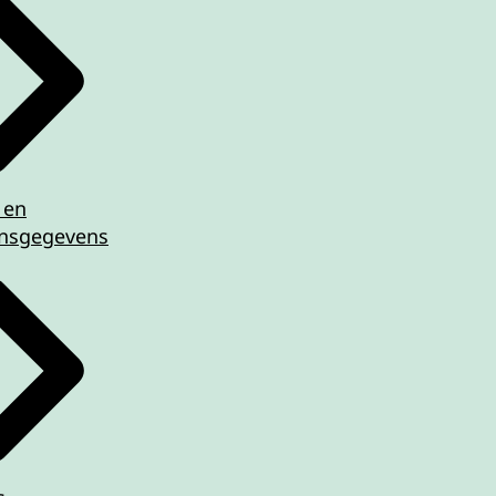
 en
nsgegevens