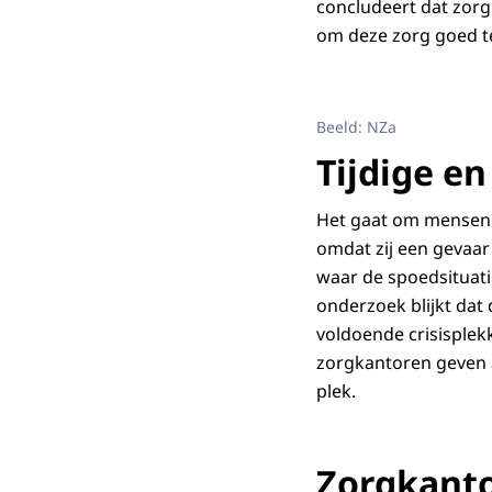
concludeert dat zor
om deze zorg goed t
Beeld: NZa
Tijdige e
Het gaat om mensen d
omdat zij een gevaa
waar de spoedsituat
onderzoek blijkt dat 
voldoende crisisplek
zorgkantoren geven a
plek.
Zorgkanto