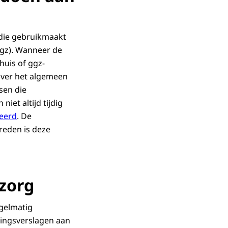
 die gebruikmaakt
ggz). Wanneer de
huis of ggz-
over het algemeen
sen die
et altijd tijdig
teerd
. De
reden is deze
zorg
egelmatig
ingsverslagen aan