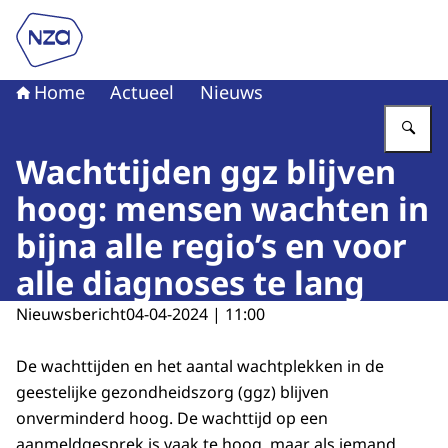
Naar de homepage van Nederlandse Zorgautoriteit
Home
Actueel
Nieuws
Vu
Wachttijden ggz blijven
hoog: mensen wachten in
bijna alle regio’s en voor
alle diagnoses te lang
Nieuwsbericht
04-04-2024 | 11:00
De wachttijden en het aantal wachtplekken in de
geestelijke gezondheidszorg (ggz) blijven
onverminderd hoog. De wachttijd op een
aanmeldgesprek is vaak te hoog, maar als iemand