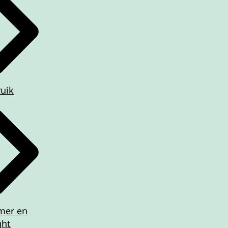
ruik
imer en
ght