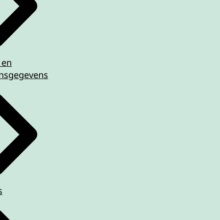
 en
nsgegevens
s