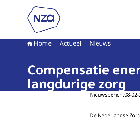
Naar de homepage van Nederlandse Zorgautori
Home
Actueel
Nieuws
Compensatie ener
langdurige zorg
Nieuwsbericht
08-02-
De Nederlandse Zorga