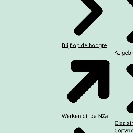
Blijf op de hoogte
AI-geb
Werken bij de NZa
Discla
Copyri