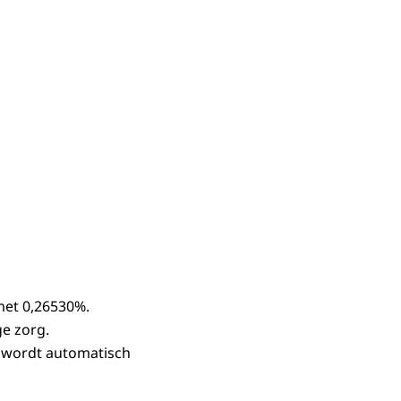
met 0,26530%.
e zorg.
t wordt automatisch