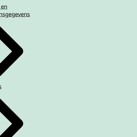
 en
nsgegevens
s