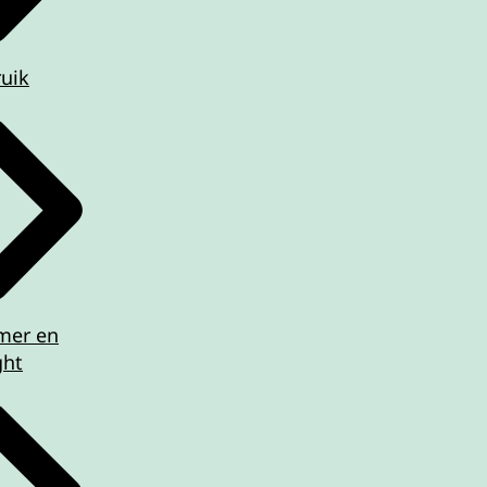
ruik
imer en
ght