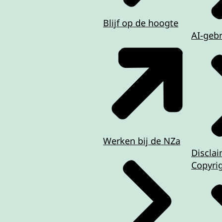
Blijf op de hoogte
AI-geb
Werken bij de NZa
Discla
Copyri