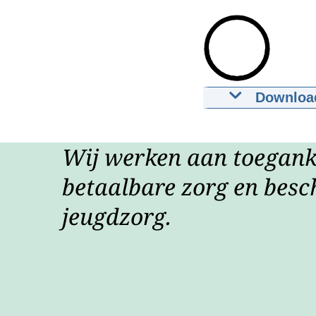
Downloa
NZa-verhaal
28-02-2024
01
Wij werken aan toeganke
Downloa
betaalbare zorg en besc
Ondertiteli
jeugdzorg.
srt
1,9 KB
Downloa