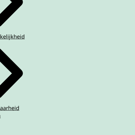
kelijkheid
aarheid
n