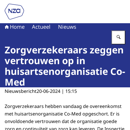
Naar de homepage van Nederlandse Zorgautoriteit
Home
Actueel
Nieuws
Vu
Zorgverzekeraars zeggen
vertrouwen op in
huisartsenorganisatie Co-
Med
Nieuwsbericht
20-06-2024 | 15:15
Zorgverzekeraars hebben vandaag de overeenkomst
met huisartsenorganisatie Co-Med opgeschort. Er is
onvoldoende vertrouwen dat de organisatie goede
zorg en continuïteit van zorg kan leveren. De Inspectie